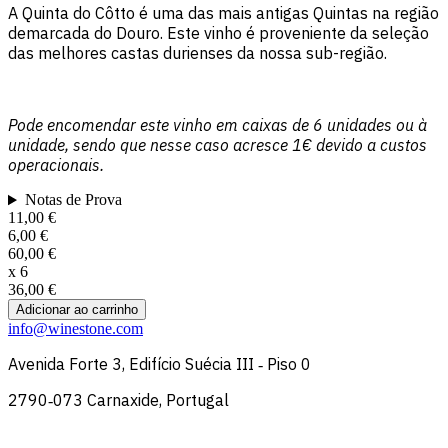
A Quinta do Côtto é uma das mais antigas Quintas na região
A
demarcada do Douro. Este vinho é proveniente da seleção
d
das melhores castas durienses da nossa sub-região.
d
Pode encomendar este vinho em caixas de 6 unidades ou à
P
unidade, sendo que nesse caso acresce 1€ devido a custos
u
operacionais.
o
Notas de Prova
11,00 €
1
6,00 €
6
60,00 €
6
x
6
x
36,00 €
3
Adicionar ao carrinho
Item
info@winestone.com
1
Avenida Forte 3, Edifício Suécia III ‑ Piso 0
of
2
2790‑073 Carnaxide, Portugal