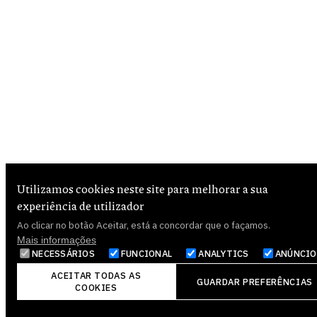
Utilizamos cookies neste site para melhorar a sua
experiência de utilizador
Ao clicar no botão Aceitar, está a concordar que o façamos.
Mais informações
NECESSÁRIOS
FUNCIONAL
ANALYTICS
ANÚNCIO
RETIRAR
ACEITAR TODAS AS
GUARDAR PREFERÊNCIAS
CONSENTIMENTO
COOKIES